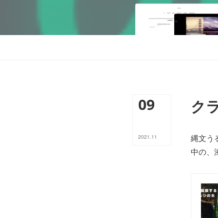
09
クラ
縄文う
2021
.
11
中の、