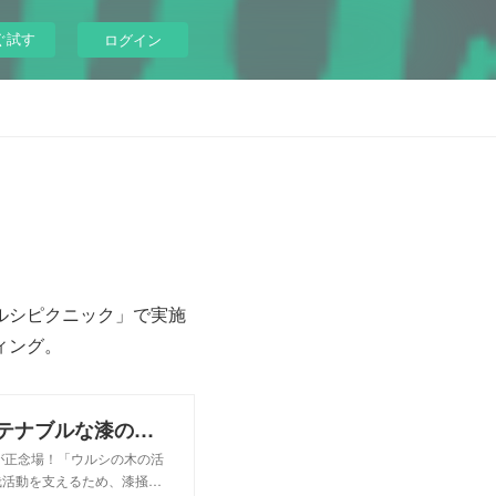
ぐ試す
ログイン
ルシピクニック」で実施
ィング。
ウルシの伐採木をリサイクル！ サステナブルな漆の文化を未来へ繋げたい！
が正念場！「ウルシの木の活
栽活動を支えるため、漆掻…