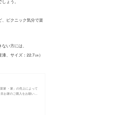
でしょう。
。
ど、ピクニック気分で楽
きない方には、
、サイズ：22.7㎝）
菜箸 ・箸」の売上によって
是非お箸のご購入をお願い…