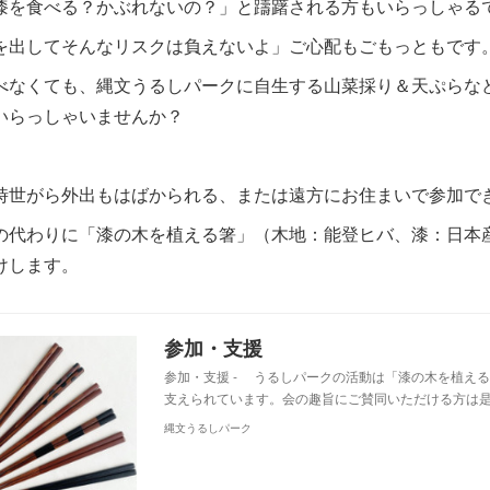
漆を食べる？かぶれないの？」と躊躇される方もいらっしゃる
を出してそんなリスクは負えないよ」ご心配もごもっともです
べなくても、縄文うるしパークに自生する山菜採り＆天ぷらな
いらっしゃいませんか？
時世がら外出もはばかられる、または遠方にお住まいで参加で
の代わりに「漆の木を植える箸」（木地：能登ヒバ、漆：日本産漆
けします。
参加・支援
参加・支援 - うるしパークの活動は「漆の木を植える
支えられています。会の趣旨にご賛同いただける方は
縄文うるしパーク