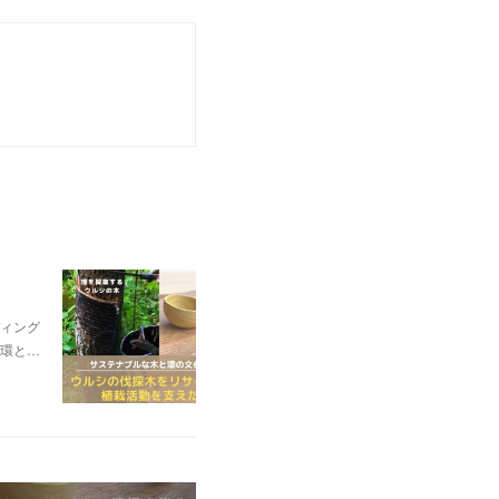
ィング
環と…