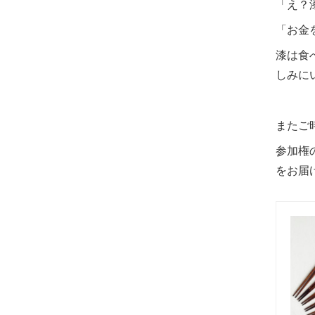
「え？
「お金
漆は食
しみに
またご
参加権
をお届