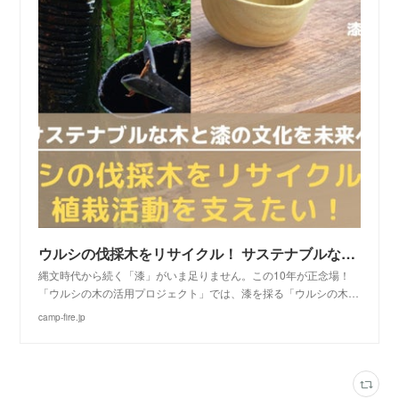
ウルシの伐採木をリサイクル！ サステナブルな漆の文化を未来へ繋げたい！
縄文時代から続く「漆」がいま足りません。この10年が正念場！
「ウルシの木の活用プロジェクト」では、漆を採る「ウルシの木…
camp-fire.jp